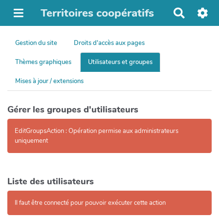
Territoires coopératifs
R
e
c
Gestion du site
Droits d'accès aux pages
h
e
Thèmes graphiques
Utilisateurs et groupes
r
c
Mises à jour / extensions
h
e
r
Gérer les groupes d'utilisateurs
EditGroupsAction : Opération permise aux administrateurs
uniquement
Liste des utilisateurs
Il faut être connecté pour pouvoir exécuter cette action