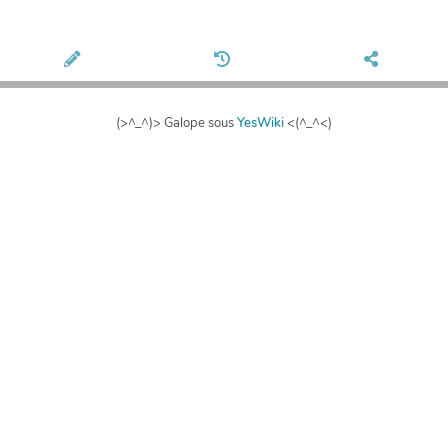
(>^_^)> Galope sous
YesWiki
<(^_^<)