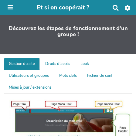
Et si on coopérait ?
R
e
c
h
Découvrez les étapes de fonctionnement d'un
e
groupe !
r
c
h
e
r
Gestion du site
Droits d'accès
Look
Utilisateurs et groupes
Mots clefs
Fichier de conf
Mises à jour / extensions