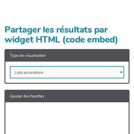
h
e
r
c
Partager les résultats par
h
e
widget HTML (code embed)
r
Type de visualisation
Ajouter des facettes