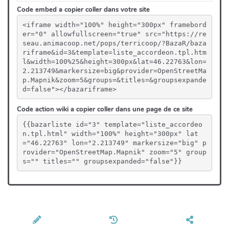
Code embed a copier coller dans votre site
<iframe width="100%" height="300px" framebord
er="0" allowfullscreen="true" src="https://re
seau.animacoop.net/pops/terricoop/?BazaR/baza
riframe&id=3&template=liste_accordeon.tpl.htm
l&width=100%25&height=300px&lat=46.22763&lon=
2.213749&markersize=big&provider=OpenStreetMa
p.Mapnik&zoom=5&groups=&titles=&groupsexpande
d=false"></bazariframe>
Code action wiki a copier coller dans une page de ce site
{{bazarliste id="3" template="liste_accordeo
n.tpl.html" width="100%" height="300px" lat
="46.22763" lon="2.213749" markersize="big" p
rovider="OpenStreetMap.Mapnik" zoom="5" group
s="" titles="" groupsexpanded="false"}}