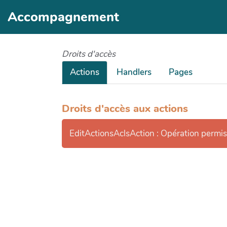
Accompagnement
Droits d'accès
Actions
Handlers
Pages
Droits d'accès aux actions
EditActionsAclsAction : Opération permi