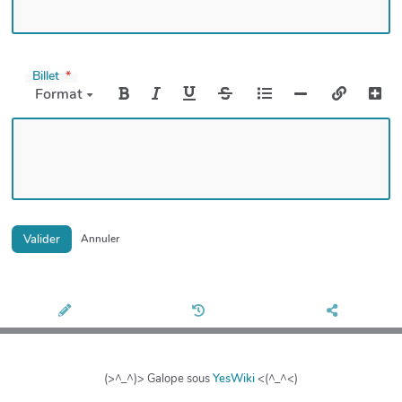
Billet
Format
Valider
Annuler
(>^_^)> Galope sous
YesWiki
<(^_^<)