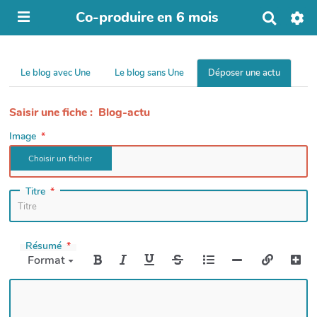
Co-produire en 6 mois
R
e
c
h
e
Le blog avec Une
Le blog sans Une
Déposer une actu
r
c
h
Saisir une fiche : Blog-actu
e
Image
r
Titre
Résumé
Format